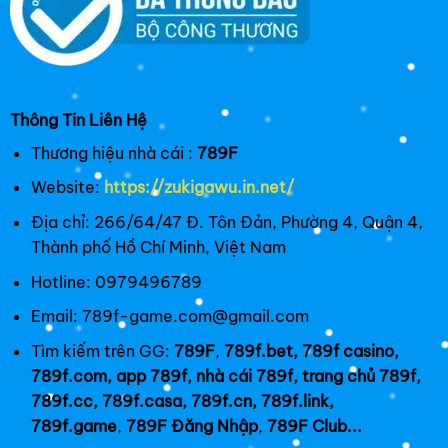
Thông Tin Liên Hệ
Thương hiệu nhà cái :
789F
Website:
https://zukigawu.in.net/
Địa chỉ: 266/64/47 Đ. Tôn Đản, Phường 4, Quận 4,
Thành phố Hồ Chí Minh, Việt Nam
Hotline: 0979496789
Email: 789f-game.com@gmail.com
Tìm kiếm trên GG:
789F
,
789f.bet, 789f casino,
789f.com, app 789f, nhà cái 789f, trang chủ 789f,
789f.cc, 789f.casa, 789f.cn, 789f.link,
789f.game
,
789F Đăng Nhập
,
789F Club...