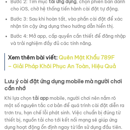
Bước 2: Tìm mục
tải ứng dụng
, chọn phiên bản dành
cho iOS, chờ hệ thống tiến hành cài đặt tự động.
Bước 3: Sau khi hoàn tất, vào phần cài đặt để xác
nhận tin cậy ứng dụng theo hướng dẫn hiển thị.
Bước 4: Mở app, cấp quyền cần thiết để đăng nhập
và trải nghiệm đầy đủ các tính năng.
Xem thêm bài viết:
Quên Mật Khẩu 789F
– Giải Pháp Khôi Phục An Toàn, Hiệu Quả
Lưu ý cài đặt ứng dụng mobile mà người chơi
cần nhớ
Khi lựa chọn
tải app
mobile, người chơi nên nắm rõ
một số nguyên tắc cơ bản để quá trình cài đặt diễn ra
trơn tru, hạn chế lỗi phát sinh. Việc chuẩn bị đúng từ
thiết bị, nguồn tải cho tới kết nối mạng sẽ giúp ứng
dụng hoạt động ổn định ngay từ lần sử dụng đầu tiên.