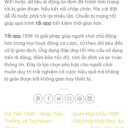
WiFi hoặc dữ liệu di động ổn định để tránh tình trạng
tải bị gián đoạn. Nếu kết nối chập chờn, file cài đặt
dễ lỗi hoặc phải tải lại nhiều lần. Chuẩn bị mạng tốt
giúp quá trình
tải app
tiết kiệm thời gian hơn.
Tải app
789F
là giải pháp giúp người chơi chủ động
hơn trong mọi hoạt động cá cược, từ theo dõi kèo đến
xử lý giao dịch. Ứng dụng đáp ứng tốt nhu cầu sử dụng
trên di động, đảm bảo tốc độ, tính ổn định và an toàn
thông tin. Đây là lựa chọn phù hợp cho người chơi
muốn duy trì trải nghiệm cá cược hiệu quả mà không
bị gián đoạn bởi không gian hay thiết bị.
Rút Tiền 789F – Nhận Tiền
Quên Mật Khẩu 789F –
Thưởng Về Tay Nhanh
Giải Pháp Khôi Phục An