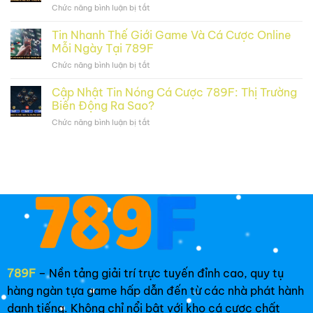
ở
Chức năng bình luận bị tắt
Nào
Nhật
Phân
Đang
Mỗi
Tích
Tin Nhanh Thế Giới Game Và Cá Cược Online
Lên
Giờ
Xu
Top
Mỗi Ngày Tại 789F
Tại
Kinh nghiệm và mẹo chơi xổ số theo hướng bền vững
Hướng
Trending
789F
ở
Chức năng bình luận bị tắt
Cá
Tuần
Tin
Cược
Này
Nhanh
Kinh nghiệm soi cầu xổ số theo từng miền
Cập Nhật Tin Nóng Cá Cược 789F: Thị Trường
2025
Ở
Thế
–
Biến Động Ra Sao?
789F
Giới
Mỗi khu vực có đặc điểm quay thưởng khác nhau, đòi
Cơ
ở
Chức năng bình luận bị tắt
Game
Hội
hỏi cách quan sát và phân tích riêng. Những kinh
Cập
Và
Và
Nhật
Cá
nghiệm được chia sẻ trong qua bài viết kinh nghiệm
Thách
Tin
Cược
Thức
soi cầu hôm nay
tại XSMB, XSMN, XSMT tại chuyên
Nóng
Online
Cá
kênh. Thông qua đó, giúp người chơi
789F
hiểu rõ sự
Mỗi
Cược
Ngày
khác biệt này, từ đó lựa chọn phương pháp theo dõi
789F:
Tại
Thị
phù hợp thay vì áp dụng máy móc. Đây là dạng nội
789F
Trường
dung giúp người đọc tránh được những sai lầm phổ
Biến
Động
biến khi mới bắt đầu.
Ra
789F
– Nền tảng giải trí trực tuyến đỉnh cao, quy tụ
Sao?
Mẹo chơi xổ số giúp kiểm soát thế trận tốt hơn
hàng ngàn tựa game hấp dẫn đến từ các nhà phát hành
danh tiếng. Không chỉ nổi bật với kho cá cược chất
Bên cạnh việc chọn số, yếu tố tâm lý và quản lý vốn